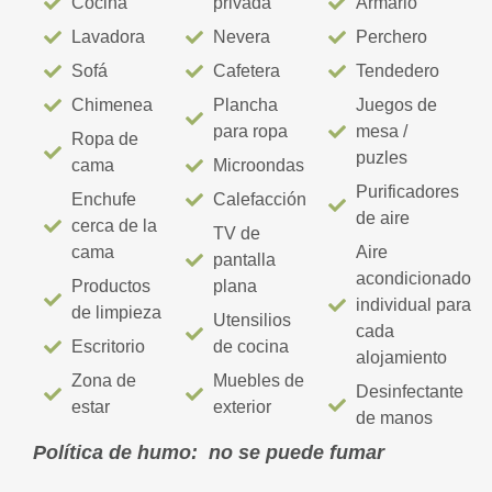
Cocina
privada
Armario
Lavadora
Nevera
Perchero
Sofá
Cafetera
Tendedero
Chimenea
Plancha
Juegos de
para ropa
mesa /
Ropa de
puzles
cama
Microondas
Purificadores
Enchufe
Calefacción
de aire
cerca de la
TV de
cama
Aire
pantalla
acondicionado
Productos
plana
individual para
de limpieza
Utensilios
cada
Escritorio
de cocina
alojamiento
Zona de
Muebles de
Desinfectante
estar
exterior
de manos
Política de humo: no se puede fumar