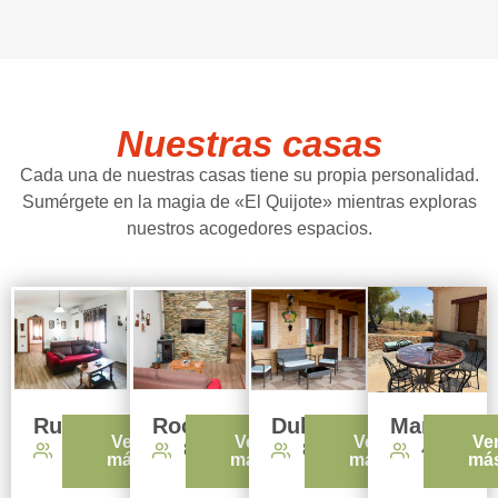
Nuestras casas
Cada una de nuestras casas tiene su propia personalidad.
Sumérgete en la magia de «El Quijote» mientras exploras
nuestros acogedores espacios.
Rucio
Rocinante
Dulcinea
Maritorne
Ver
Ver
Ver
Ve
4
8
8
4
más
más
más
má